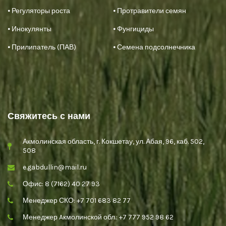
⦁ Регуляторы роста
⦁ Протравители семян
⦁ Инокулянты
⦁ Фунгициды
⦁ Прилипатель (ПАВ)
⦁ Семена подсолнечника
Свяжитесь с нами
Акмолинская область, г. Кокшетау, ул. Абая, 96, каб. 502,
508
e.gabdullin@mail.ru
Офис: 8 (7162) 40 27 93
Менеджер СКО: +7 701 683 82 77
Менеджер Aкмолинской обл.: +7 777 952 98 62